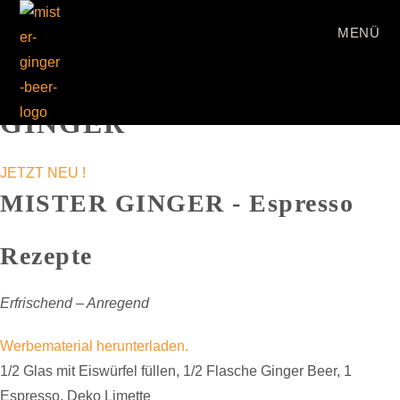
MENÜ
Zum
MISTER
Inhalt
GINGER
springen
JETZT NEU !
MISTER GINGER - Espresso
Rezepte
Erfrischend – Anregend
Werbematerial herunterladen.
1/2 Glas mit Eiswürfel füllen, 1/2 Flasche Ginger Beer, 1
Espresso, Deko Limette